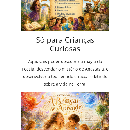
Só para Crianças
Curiosas
Aqui, vais poder descobrir a magia da
Poesia, desvendar o mistério de Anastasia, e
desenvolver o teu sentido crítico, refletindo
sobre a vida na Terra.