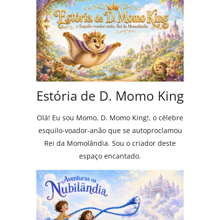
Estória de D. Momo King
Olá! Eu sou Momo, D. Momo King!, o célebre
esquilo-voador-anão que se autoproclamou
Rei da Momolândia. Sou o criador deste
espaço encantado.