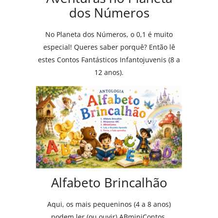
dos Números
No Planeta dos Números, o 0,1 é muito
especial! Queres saber porquê? Então lê
estes Contos Fantásticos Infantojuvenis (8 a
12 anos).
Alfabeto Brincalhão
Aqui, os mais pequeninos (4 a 8 anos)
podem ler (ou ouvir) ABminiContos,